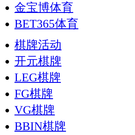
金宝博体育
BET365体育
棋牌活动
开元棋牌
LEG棋牌
FG棋牌
VG棋牌
BBIN棋牌