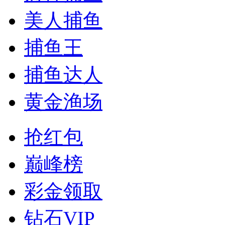
美人捕鱼
捕鱼王
捕鱼达人
黄金渔场
抢红包
巅峰榜
彩金领取
钻石VIP