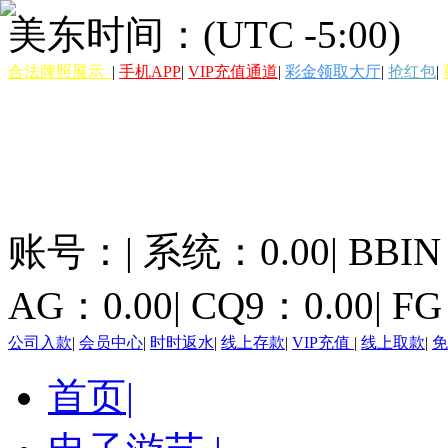
美东时间：
(UTC -5:00)
合法牌照展示
|
手机APP
|
VIP充值通道
|
彩金领取大厅
|
抢红包
|
账号：
|
系统：
0.00
|
BBI
AG：
0.00
|
CQ9：
0.00
|
FG
公司入款
|
会员中心
|
时时返水
|
线上存款
|
VIP充值
|
线上取款
|
免
首页
|