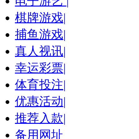
电子游艺
|
棋牌游戏
|
捕鱼游戏
|
真人视讯
|
幸运彩票
|
体育投注
|
优惠活动
|
推荐入款
|
备用网址