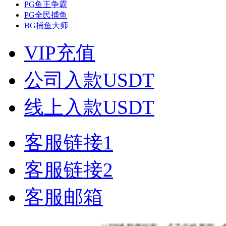
PG鱼王争霸
PG全民捕鱼
BG捕鱼大师
VIP充值
公司入款USDT
线上入款USDT
客服链接1
客服链接2
客服邮箱