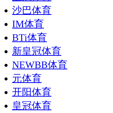
沙巴体育
IM体育
BTi体育
新皇冠体育
NEWBB体育
元体育
开阳体育
皇冠体育