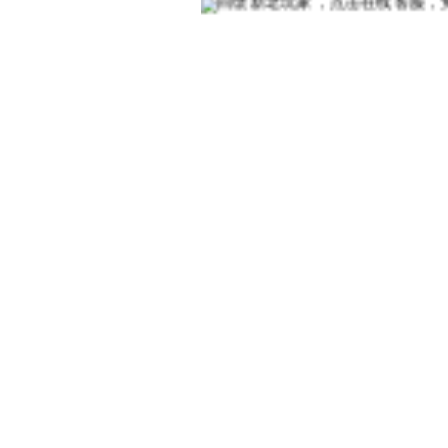
回馈新老玩家，点击在线客服，免费领取