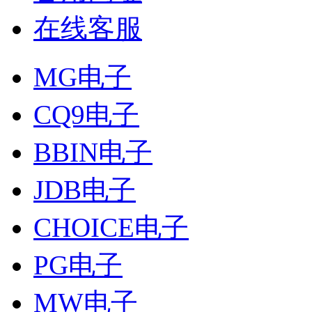
在线客服
MG电子
CQ9电子
BBIN电子
JDB电子
CHOICE电子
PG电子
MW电子